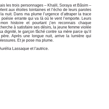
 mais les trois personnages – Khalil, Soraya et Bâsim –
lent aux étoiles lointaines et l’écho de leurs paroles
 la nuit. Dans ma plume l’urgence d’attraper la trace
n poésie errante qui va là où le vent l’emporte. Leurs
 mon histoire et pourtant j’en reconnais chaque
herche à satisfaire ses désirs, la jeune femme violée
sa dignité, le garçon fâché contre sa mère parce qu’il
 père. Après une longue nuit, arrive la lumière qui
 blessures. Et je pose ma plume.
Aurélia Lassaque et l'autrice.