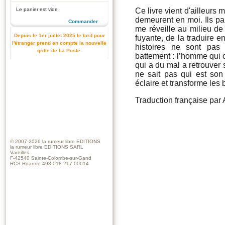
Le panier est vide
Ce livre vient d'ailleurs
demeurent en moi. Ils par
Commander
me réveille au milieu de
Depuis le 1er juillet 2025 le tarif pour
fuyante, de la traduire e
l'étranger prend en compte la nouvelle
histoires ne sont pas
grille de La Poste.
battement : l’homme qui c
qui a du mal a retrouver 
ne sait pas qui est son
éclaire et transforme les
Traduction française par 
© 2007-2026
la rumeur libre EDITIONS
la rumeur libre EDITIONS SARL
Vareilles
F-42540 Sainte-Colombe-sur-Gand
RCS Roanne 498 018 217 00014