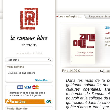
Les naufragés d...
Un poète, un livre
ZI
Le
Edi
Dat
For
vendredi 07 août 2026
Mon compte
Prix 14,00 €
Feui
Vous n'êtes pas identifié
Dans les mots de la p
S'identifier
guirlande spirituelle, don
.
cultures orientales, a
Paiement en ligne sécurisé par e-
recherche de l'amour e
transaction du Crédit Agricole
pouvoir et la solitude du 
qui résident dans le cœu
quête d’amour, trahis par
Panier littéraire