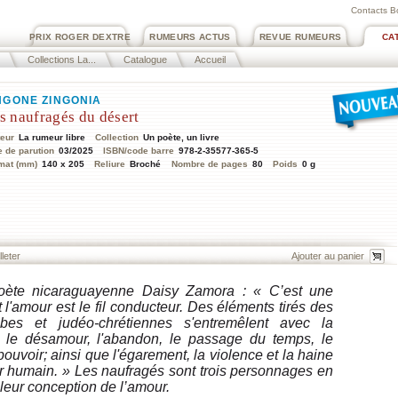
Contacts B
PRIX ROGER DEXTRE
RUMEURS ACTUS
REVUE RUMEURS
CA
Collections La...
Catalogue
Accueil
NGONE ZINGONIA
s naufragés du désert
teur
La rumeur libre
Collection
Un poète, un livre
e de parution
03/2025
ISBN/code barre
978-2-35577-365-5
mat (mm)
140 x 205
Reliure
Broché
Nombre de pages
80
Poids
0 g
lleter
oète nicaraguayenne Daisy Zamora : « C’est une
t l'amour est le fil conducteur. Des éléments tirés des
rabes et judéo-chrétiennes s'entremêlent avec la
t le désamour, l'abandon, le passage du temps, le
pouvoir; ainsi que l'égarement, la violence et la haine
r humain. » Les naufragés sont trois personnages en
 leur conception de l’amour.