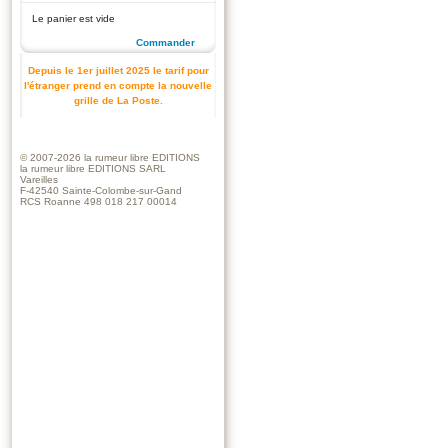
Le panier est vide
Commander
Depuis le 1er juillet 2025 le tarif pour
l'étranger prend en compte la nouvelle
grille de La Poste.
© 2007-2026
la rumeur libre EDITIONS
la rumeur libre EDITIONS SARL
Vareilles
F-42540 Sainte-Colombe-sur-Gand
RCS Roanne 498 018 217 00014