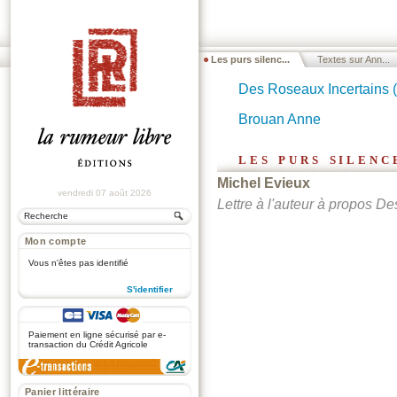
Les purs silenc...
Textes sur Ann...
Des Roseaux Incertains 
Brouan Anne
les purs silen
Michel Evieux
vendredi 07 août 2026
Lettre à l'auteur à propos D
Mon compte
Vous n'êtes pas identifié
S'identifier
.
Paiement en ligne sécurisé par e-
transaction du Crédit Agricole
Panier littéraire