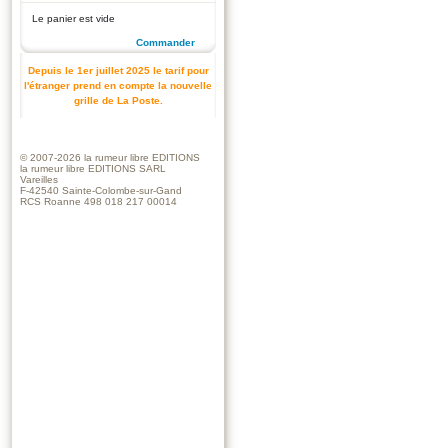
Le panier est vide
Commander
Depuis le 1er juillet 2025 le tarif pour
l'étranger prend en compte la nouvelle
grille de La Poste.
© 2007-2026
la rumeur libre EDITIONS
la rumeur libre EDITIONS SARL
Vareilles
F-42540 Sainte-Colombe-sur-Gand
RCS Roanne 498 018 217 00014