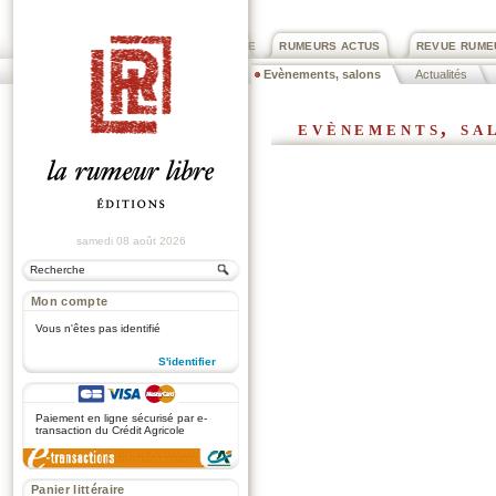
PRIX ROGER DEXTRE
RUMEURS ACTUS
REVUE RUME
Evènements, salons
Actualités
evènements, sa
samedi 08 août 2026
Mon compte
Vous n'êtes pas identifié
S'identifier
.
Paiement en ligne sécurisé par e-
transaction du Crédit Agricole
Panier littéraire