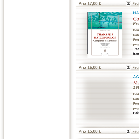
Prix 17,00 €
Feui
HA
Co
Pré
Edi
Dat
For
pag
Tra
fra
Prix 16,00 €
Feui
AG
Ma
19
Edi
Dat
For
pag
Poè
Prix 15,00 €
Feui