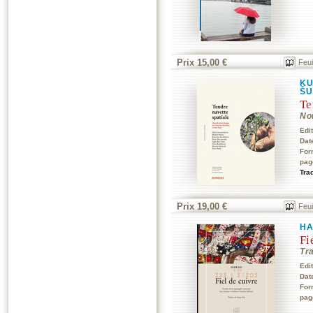
Prix 15,00 €
Feui
KU
ŠU
Te
Nou
Edi
Dat
For
pag
Tra
Prix 19,00 €
Feui
H
Fi
Tra
Edi
Dat
For
pag