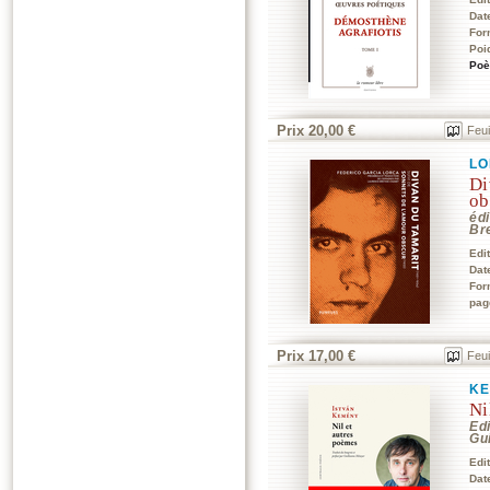
Dat
For
Poi
Poè
Prix 20,00 €
Feui
LO
Di
ob
édi
Br
Edi
Dat
For
pag
Prix 17,00 €
Feui
KE
Ni
Edi
Gu
Edi
Dat