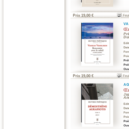
Prix 19,00 €
Feui
VA
Œu
Pr
Du
Edi
Dat
For
Poi
Pré
Poè
Ouv
Prix 19,00 €
Feui
AG
Œu
Jap
An
Edi
Dat
For
Poi
Poè
Ouv