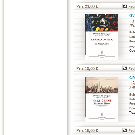
Prix 21,00 €
Feui
OV
La
Œu
Edi
Dat
For
pag
Ouv
Prix 19,00 €
Feui
CR
Bâ
édi
Edi
Dat
For
Poi
Trad
Prix 18,00 €
Feui