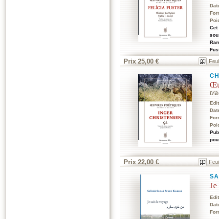
Dat
For
Poi
Cet
sou
Ram
Fus
Prix 25,00 €
Feui
CH
Œu
tra
Edi
Dat
For
Poi
Pub
pou
Prix 22,00 €
Feui
SA
Je
Edi
Dat
For