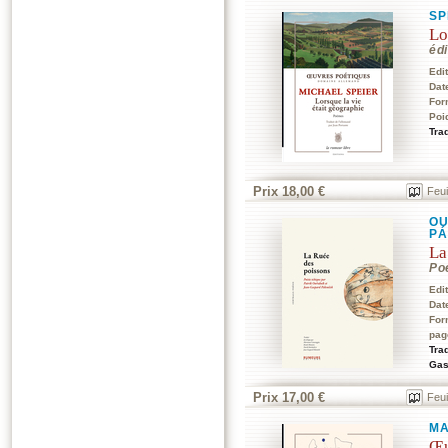
SP
Lo
édi
Edi
Dat
For
Poi
Tra
Prix 18,00 €
Feui
OU
PÁ
La
Po
Edi
Dat
For
pag
Tra
Gas
Prix 17,00 €
Feui
MA
Œu