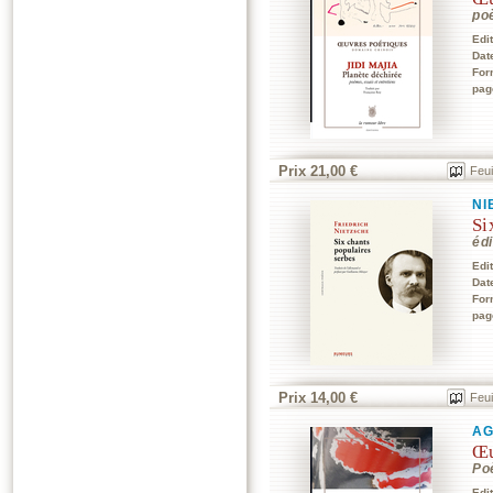
po
Edi
Dat
For
pag
Prix 21,00 €
Feui
NI
Si
édi
Edi
Dat
For
pag
Prix 14,00 €
Feui
AG
Œu
Po
Edi