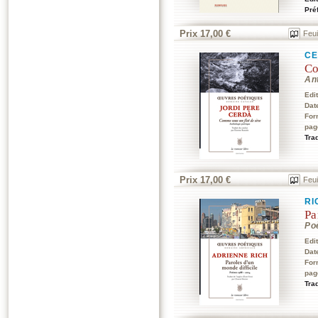
Pré
Prix 17,00 €
Feui
CE
Co
Ant
Edi
Dat
For
pag
Tra
Prix 17,00 €
Feui
RI
Pa
Po
Edi
Dat
For
pag
Trad