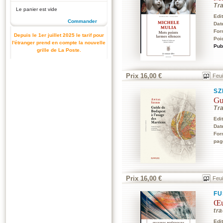
Tra
Le panier est vide
Edi
Commander
Dat
For
Depuis le 1er juillet 2025 le tarif pour
Poi
l'étranger prend en compte la nouvelle
Pub
grille de La Poste.
Prix 16,00 €
Feui
SZ
Gu
Tr
Edi
Dat
For
pag
Prix 16,00 €
Feui
FU
Œu
tra
Edi