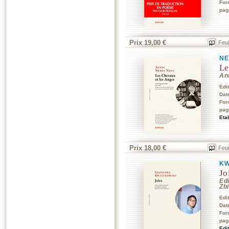
For
pag
Prix 19,00 €
Feui
NE
Le
An
Edi
Dat
For
pag
Eta
Prix 18,00 €
Feui
KW
Jo
Edi
Zb
Edi
Dat
For
pag
Edi