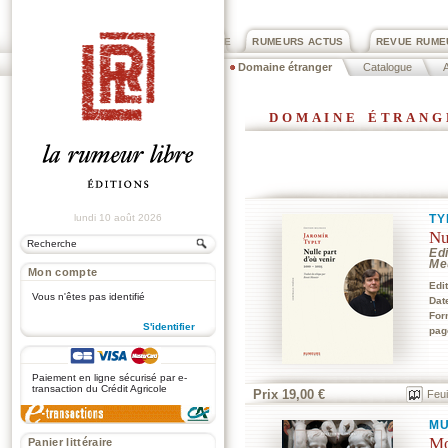
PRIX ROGER DEXTRE
RUMEURS ACTUS
REVUE RUME
Domaine étranger
Catalogue
A
domaine étrang
lundi 10 août 2026
TY
Nu
Edi
Me
Mon compte
Edi
Vous n'êtes pas identifié
Dat
For
S'identifier
pag
.
Paiement en ligne sécurisé par e-
transaction du Crédit Agricole
Prix 19,00 €
Feui
MU
Mo
Panier littéraire