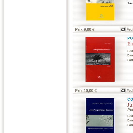
Trad
Prix 9,00 €
Feui
P
En
Edi
Dat
For
Prix 10,00 €
Feui
CO
Ju
Poè
Edi
Dat
For