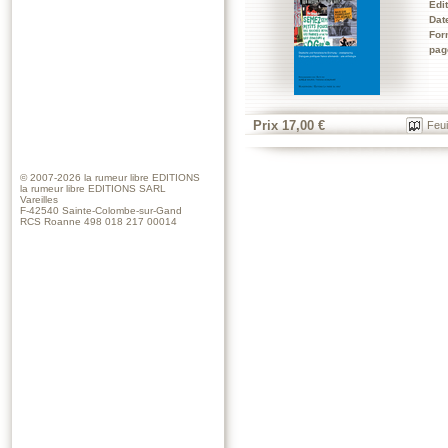
Edi
Dat
For
pag
Prix 17,00 €
Feui
© 2007-2026
la rumeur libre EDITIONS
la rumeur libre EDITIONS SARL
Vareilles
F-42540 Sainte-Colombe-sur-Gand
RCS Roanne 498 018 217 00014