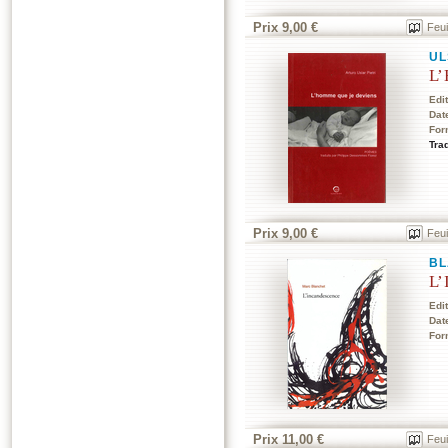
Prix 9,00 €
Feui
UL
L’
Edi
Dat
For
Tra
Prix 9,00 €
Feui
BL
L’
Edi
Dat
For
Prix 11,00 €
Feui