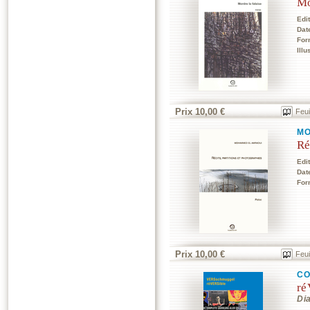
Mo
Edi
Dat
For
Illu
Prix 10,00 €
Feui
MO
Ré
Edi
Dat
For
Prix 10,00 €
Feui
CO
ré
Di