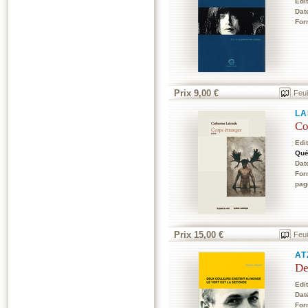
Edi
Dat
For
Prix 9,00 €
Feui
LA
Co
Edi
Qué
Dat
For
pag
Prix 15,00 €
Feui
AT
De
Edi
Dat
For