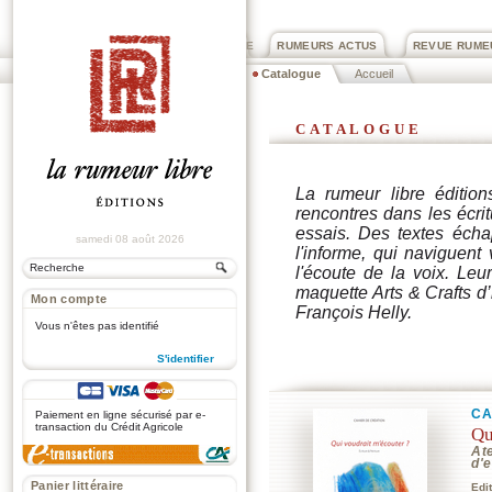
PRIX ROGER DEXTRE
RUMEURS ACTUS
REVUE RUME
Catalogue
Accueil
catalogue
La rumeur libre édition
rencontres dans les écrit
essais. Des textes écha
samedi 08 août 2026
l'informe, qui naviguent
l'écoute de la voix. Le
maquette Arts & Crafts d
Mon compte
François Helly.
Vous n'êtes pas identifié
S'identifier
.
CA
Paiement en ligne sécurisé par e-
transaction du Crédit Agricole
Qu
At
d'e
Panier littéraire
Edi