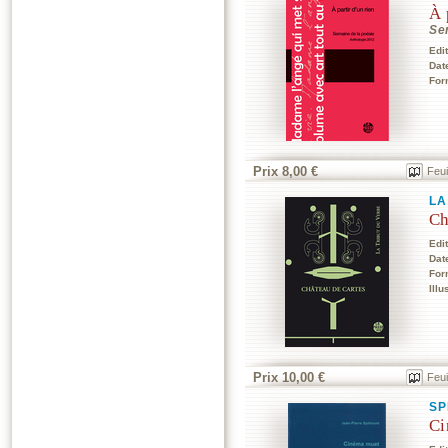
À 
Se
Edi
Dat
For
Prix 8,00 €
Feui
LA
Ch
Edi
Dat
For
Illu
Prix 10,00 €
Feui
SP
Ci