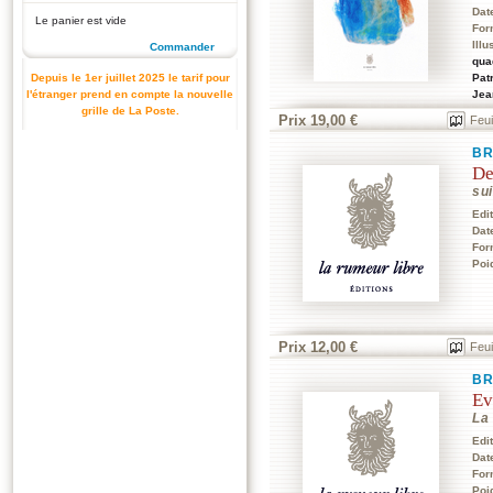
Dat
Le panier est vide
For
Illu
Commander
qua
Pat
Depuis le 1er juillet 2025 le tarif pour
Jea
l'étranger prend en compte la nouvelle
grille de La Poste.
Prix 19,00 €
Feui
B
De
su
Edi
Dat
For
Poi
Prix 12,00 €
Feui
B
Ev
La
Edi
Dat
For
Poi