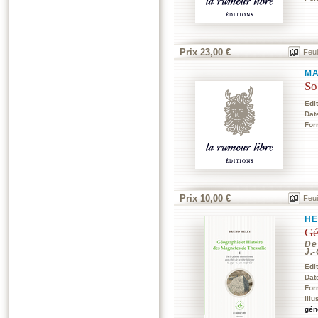
Prix 23,00 €
Feui
MA
So
Edi
Dat
For
Prix 10,00 €
Feui
HE
Gé
De 
J.-
Edi
Dat
For
Illu
gén