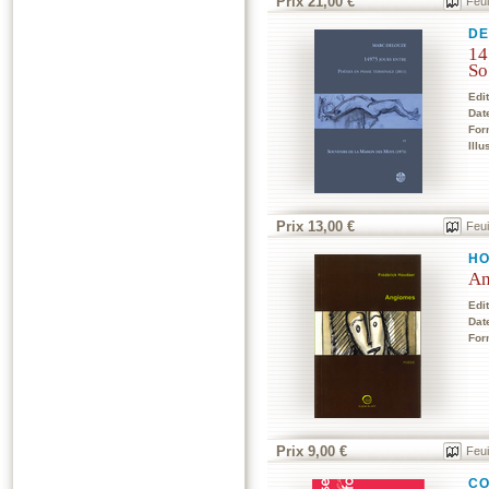
Prix 21,00 €
Feui
DE
14
So
Edi
Dat
For
Illu
Prix 13,00 €
Feui
HO
An
Edi
Dat
For
Prix 9,00 €
Feui
CO