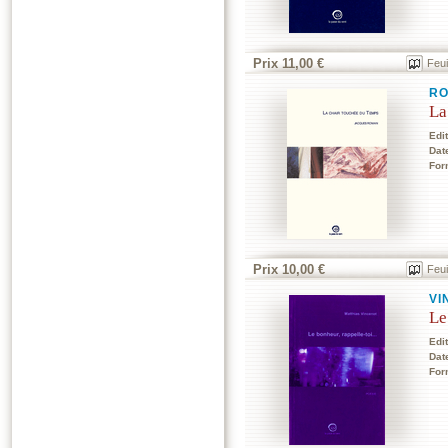
Prix 11,00 €
Feui
RO
La
Edi
Dat
For
Prix 10,00 €
Feui
VI
Le
Edi
Dat
For