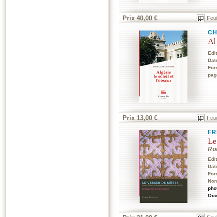
Prix 40,00 €
Feui
CH
Al
Edi
Dat
For
pag
Prix 13,00 €
Feui
FR
Le
Rou
Edi
Dat
For
No
pho
Ouv