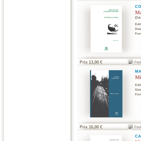
CO
Ma
De
Edi
Dat
For
Prix 13,00 €
Feui
MA
Mi
Edi
Dat
For
Prix 10,00 €
Feui
CA