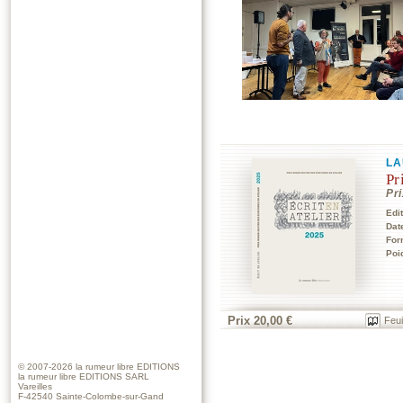
LA
Pr
Pr
Edi
Dat
For
Poi
Prix 20,00 €
Feui
© 2007-2026
la rumeur libre EDITIONS
la rumeur libre EDITIONS SARL
Vareilles
F-42540 Sainte-Colombe-sur-Gand