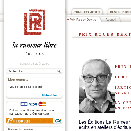
PRIX ROGER DEXTRE
RUMEURS ACTUS
REVUE RUME
Prix Roger Dextre
Accueil
prix roger dex
samedi 08 août 2026
prix
ecrit
Mon compte
parti
Vous n'êtes pas identifié
avant
S'identifier
la cé
.
en no
Paiement en ligne sécurisé par e-
transaction du Crédit Agricole
Les Éditions La Rumeur
écrits en ateliers d'écritur
Panier littéraire