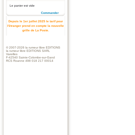
Le panier est vide
Commander
Depuis le 1er juillet 2025 le tarif pour
l'étranger prend en compte la nouvelle
grille de La Poste.
© 2007-2026
la rumeur libre EDITIONS
la rumeur libre EDITIONS SARL
Vareilles
F-42540 Sainte-Colombe-sur-Gand
RCS Roanne 498 018 217 00014