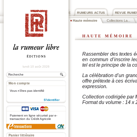
PRIX ROGER DEXTRE
RUMEURS ACTUS
REVUE RUME
Haute mémoire
Collections La...
haute mémoire
Rassembler des textes écr
en commun d’inscrire leu
tel est le principe de la c
lundi 10 août 2026
La célébration d’un gran
offre prétexte à ces écriv
Mon compte
expression.
Vous n'êtes pas identifié
Collection codirigée par
S'identifier
Format du volume : 14 x 
.
Paiement en ligne sécurisé par e-
transaction du Crédit Agricole
Panier littéraire