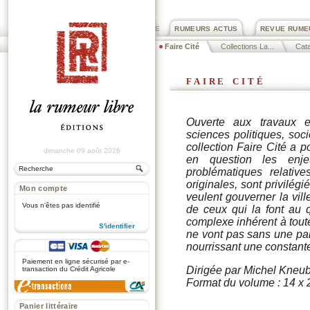
PRIX ROGER DEXTRE
RUMEURS ACTUS
REVUE RUME
Faire Cité
Collections La...
Cat
faire cité
Ouverte aux travaux en
sciences politiques, soc
collection
Faire Cité
a po
dimanche 09 août 2026
en question les enje
problématiques relativ
originales, sont privilég
Mon compte
veulent gouverner la vill
Vous n'êtes pas identifié
de ceux qui la font au 
complexe inhérent à toute 
S'identifier
ne vont pas sans une par
nourrissant une constante
.
Paiement en ligne sécurisé par e-
Dirigée par Michel Kneu
transaction du Crédit Agricole
Format du volume : 14 x 
Panier littéraire