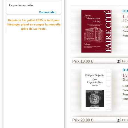
Le panier est vide
CO
Commander
L'
Depuis le 1er juillet 2025 le tarif pour
L’i
l'étranger prend en compte la nouvelle
Edi
grille de La Poste.
Dat
For
Prix 19,00 €
Feui
DU
Ly
Do
Edi
Dat
For
Illu
Prix 20,00 €
Feui