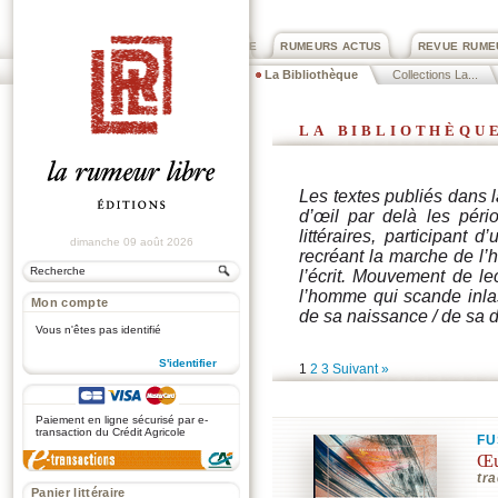
PRIX ROGER DEXTRE
RUMEURS ACTUS
REVUE RUME
La Bibliothèque
Collections La...
la bibliothèqu
Les textes publiés dans l
d’œil par delà les péri
littéraires, participant 
dimanche 09 août 2026
recréant la marche de l’h
l’écrit. Mouvement de lec
l’homme qui scande inla
Mon compte
de sa naissance / de sa d
Vous n'êtes pas identifié
S'identifier
1
2
3
Suivant »
.
Paiement en ligne sécurisé par e-
transaction du Crédit Agricole
FU
Œu
tra
Panier littéraire