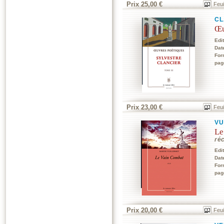
Prix 25,00 €
Feui
CL
Œu
Edi
Dat
For
pag
Prix 23,00 €
Feui
VU
Le
réc
Edi
Dat
For
pag
Prix 20,00 €
Feui