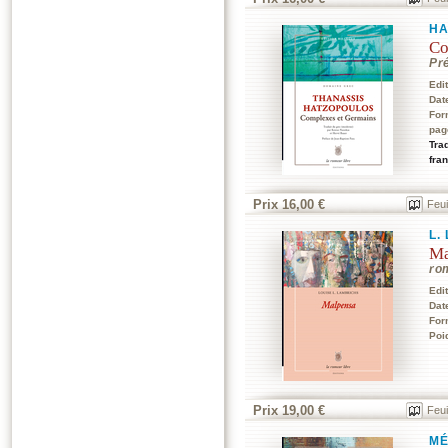
HA
Co
Pré
Edi
Dat
For
pag
Tra
fra
Prix 16,00 €
Feui
L.
Ma
ro
Edi
Dat
For
Poi
Prix 19,00 €
Feui
MÉ