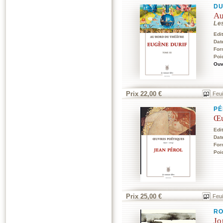
DU
Au
Le
Edi
Dat
For
Poi
Ouv
Prix 22,00 €
Feui
PÉ
Œu
Edi
Dat
For
Poi
Prix 25,00 €
Feui
RO
Jo