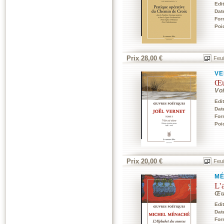
Edi
Dat
For
Poi
Prix 28,00 €
Feui
VE
Œu
Voi
Edi
Dat
For
Poi
Prix 20,00 €
Feui
MÉ
L'
Œu
Edi
Dat
For