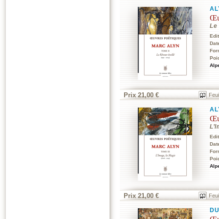
AL
Œu
Le
Edi
Dat
For
Poi
Alp
Prix 21,00 €
Feui
AL
Œu
L’
Edi
Dat
For
Poi
Alp
Prix 21,00 €
Feui
DU