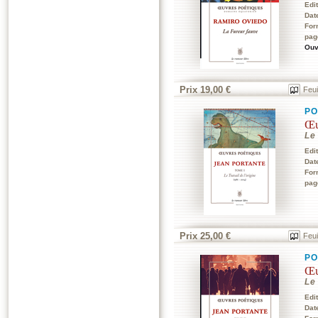
Edi
Dat
For
pag
Ouv
Prix 19,00 €
Feui
PO
Œu
Le 
Edi
Dat
For
pag
Prix 25,00 €
Feui
PO
Œu
Le 
Edi
Dat