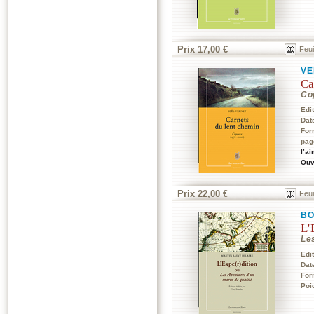
Prix 17,00 €
Feui
VE
Ca
Co
Edi
Dat
For
pag
l’a
Ouv
Prix 22,00 €
Feui
BO
L'
Le
Edi
Dat
For
Poi