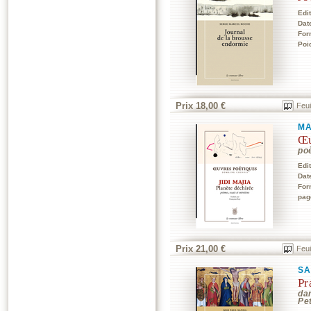
Edi
Dat
For
Poi
Prix 18,00 €
Feui
MA
Œu
po
Edi
Dat
For
pag
Prix 21,00 €
Feui
SA
Pr
da
Pe