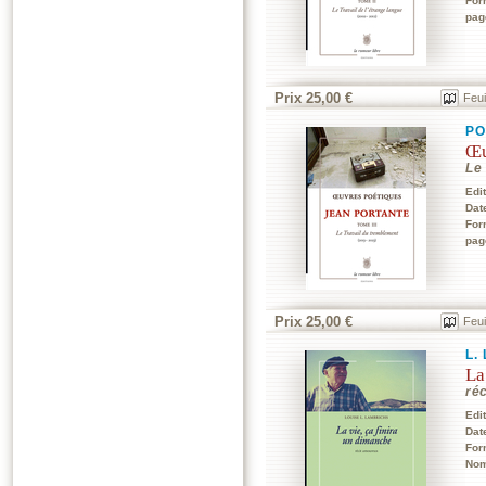
For
pag
Prix 25,00 €
Feui
PO
Œu
Le
Edi
Dat
For
pag
Prix 25,00 €
Feui
L.
La
ré
Edi
Dat
For
Nom