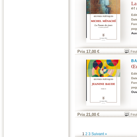
La
et
Edi
Dat
For
pag
Auv
Prix 17,00 €
Feui
BA
Œu
Edi
Dat
For
pag
Ouv
Prix 21,00 €
Feui
1
2
3
Suivant »