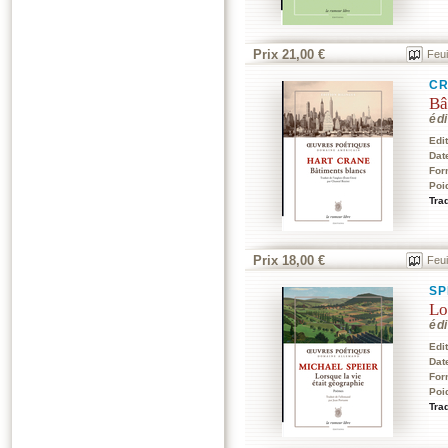
Prix 21,00 €
Feui
CR
Bâ
édi
Edi
Dat
For
Poi
Trad
Prix 18,00 €
Feui
SP
Lo
édi
Edi
Dat
For
Poi
Tra