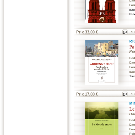
Dat
For
pag
Ouv
Prix 33,00 €
Feui
RI
Pa
Po
Edi
Dat
For
pag
Trad
Prix 17,00 €
Feui
MI
Le
ro
Edi
Dat
For
Poi