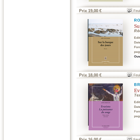
Prix 19,00 €
Feui
RO
Su
Ré
Edi
Dat
For
pag
Ouv
Prix 18,00 €
Feui
B
Ev
Te
Edi
Dat
For
pag
Prix 16,00 €
Feui