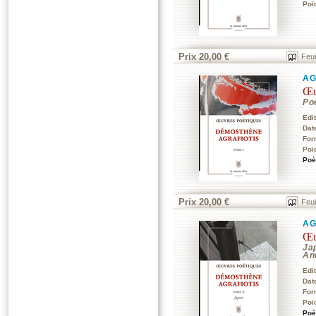
Poi
Prix 20,00 €
Feui
AG
Œu
Po
Edi
Dat
For
Poi
Poè
Prix 20,00 €
Feui
AG
Œu
Jap
An
Edi
Dat
For
Poi
Poè