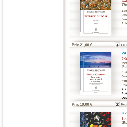
Œu
Th
Edi
Dat
For
Poi
Prix 21,00 €
Feui
VA
Œu
Pr
Du
Edi
Dat
For
Poi
Pré
Poè
Ouv
Prix 19,00 €
Feui
OV
La
Œu