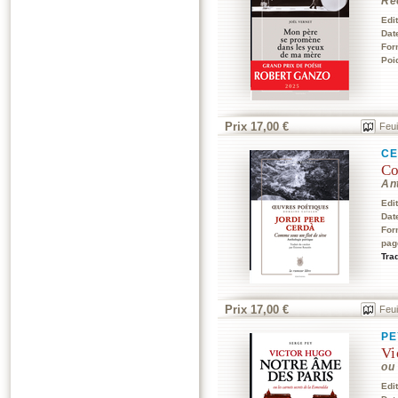
Ré
Edi
Dat
For
Poi
Prix 17,00 €
Feui
CE
Co
Ant
Edi
Dat
For
pag
Tra
Prix 17,00 €
Feui
PE
Vi
ou
Edi