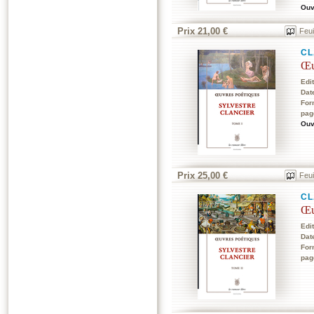
Ouv
Prix 21,00 €
Feui
CL
Œu
Edi
Dat
For
pag
Ouv
Prix 25,00 €
Feui
CL
Œu
Edi
Dat
For
pag