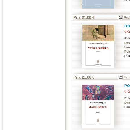
Prix 21,00 €
Feui
BO
Œu
Edi
Dat
For
Poi
Pub
Prix 21,00 €
Feui
P
Œu
Edi
Dat
For