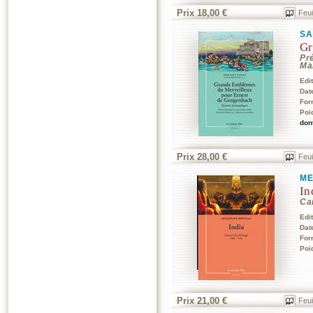
Prix 18,00 €
Feui
SA
Gr
Pré
Ma
Edi
Dat
For
Poi
don
Prix 28,00 €
Feui
ME
In
Ca
Edi
Dat
For
Poi
Prix 21,00 €
Feui