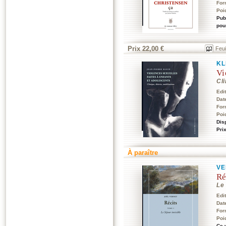
For
Poi
Pub
pou
Prix 22,00 €
Feui
KL
Vi
Cli
Edi
Dat
For
Poi
Dis
Pri
À paraître
VE
Ré
Le 
Edi
Dat
For
Poi
Ce 