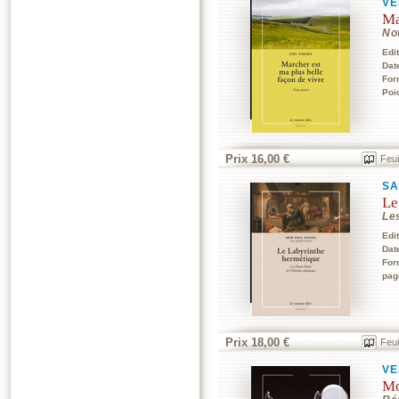
VE
Ma
No
Edi
Dat
For
Poi
Prix 16,00 €
Feui
SA
Le
Les
Edi
Dat
For
pag
Prix 18,00 €
Feui
VE
Mo