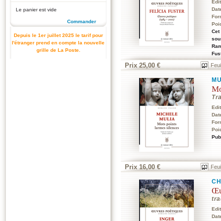
Edi
Dat
Le panier est vide
For
Commander
Poi
Cet
Depuis le 1er juillet 2025 le tarif pour
sou
l'étranger prend en compte la nouvelle
Ram
grille de La Poste.
Fus
Prix 25,00 €
Feui
MU
Mo
Tra
Edi
Dat
For
Poi
Pub
Prix 16,00 €
Feui
CH
Œu
tra
Edi
Dat