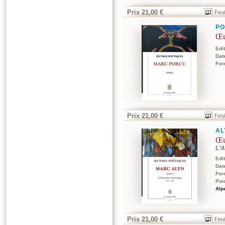
Prix 21,00 €
Feui
P
Œu
Edi
Dat
For
Prix 21,00 €
Feui
AL
Œu
L’A
Edi
Dat
For
Poi
Alp
Prix 21,00 €
Feui