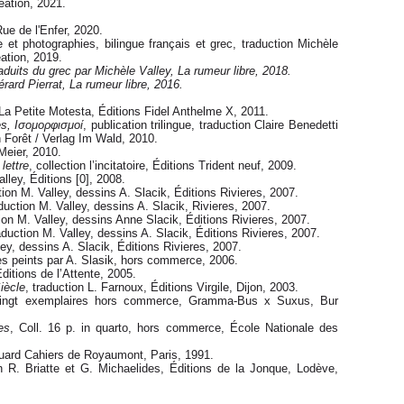
éation, 2021.
Rue de l'Enfer, 2020.
e et photographies, bilingue français et grec, traduction Michèle
ation, 2019.
duits du grec par Michèle Valley, La rumeur libre, 2018.
érard Pierrat
,
La rumeur libre, 2016.
n La Petite Motesta, Éditions Fidel Anthelme X, 2011.
s, Iσομορφισμοί
, publication trilingue, traduction Claire Benedetti
n Forêt / Verlag Im Wald, 2010.
Meier, 2010.
lettre
, collection l’incitatoire, Éditions Trident neuf, 2009.
alley, Éditions [0], 2008.
tion M. Valley, dessins A. Slacik, Éditions Rivieres, 2007.
duction M. Valley, dessins A. Slacik, Rivieres, 2007.
tion M. Valley, dessins Anne Slacik, Éditions Rivieres, 2007.
raduction M. Valley, dessins A. Slacik, Éditions Rivieres, 2007.
ley, dessins A. Slacik, Éditions Rivieres, 2007.
res peints par A. Slasik, hors commerce, 2006.
Éditions de l’Attente, 2005.
iècle
, traduction L. Farnoux, Éditions Virgile, Dijon, 2003.
vingt exemplaires hors commerce, Gramma-Bus x Suxus, Bur
es
, Coll. 16 p. in quarto, hors commerce, École Nationale des
quard Cahiers de Royaumont, Paris, 1991.
on R. Briatte et G. Michaelides, Éditions de la Jonque, Lodève,