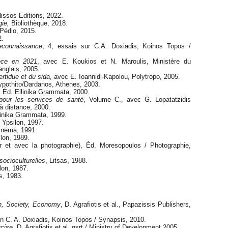
Nissos Editions, 2022.
gie,
Bibliothèque, 2018.
 Pédio, 2015.
2.
econnaissance
, 4, essais sur C.A. Doxiadis, Koinos Topos /
èce en 2021
, avec E. Koukios et N. Maroulis, Ministère du
anglais, 2005.
ertidue et du sida
, avec E. Ioannidi-Kapolou, Polytropo, 2005.
ypothito/Dardanos, Athenes, 2003.
, Éd. Ellinika Grammata, 2000.
our les services de santé
, Volume C., avec G. Lopatatzidis
 à distance, 2000.
linika Grammata, 1999.
. Ypsilon, 1997.
Cinema, 1991.
ilon, 1989.
 et avec la photographie), Éd. Moresopoulos / Photographie,
ocioculturelles
, Litsas, 1988.
lon, 1987.
s, 1983.
n, Society, Economy
, D. Agrafiotis et al., Papazissis Publishers,
n C. A. Doxiadis, Koinos Topos / Synapsis, 2010.
rcise
, D. Agrafiotis et al, gsrt / Ministry of Development 2005.