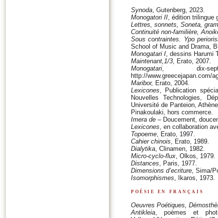
Synoda
, Gutenberg, 2023.
Monogatori II
, édition trilingue
Lettres, sonnets, Soneta, gra
Continuité non-familière, Anoik
Sous contraintes. Ypo periori
School of Music and Drama, Bi
Monogatari I
, dessins Harumi 
Maintenant,1/3
, Erato, 2007.
Monogatari
, dix-sep
http://www.greecejapan.com/agr
Maribor,
Erato, 2004.
Lexicones
, Publication spéci
Nouvelles Technologies, D
Université de Panteion, Athènes
Pinakoulaki, hors commerce.
Imera de
– Doucement, doucem
Lexicones
, en collaboration a
Topoeme
, Erato, 1997.
Cahier chinois
, Erato, 1989.
Dialytika
, Clinamen, 1982.
Micro-cyclo-flux
, Olkos, 1979.
Distances
, Paris, 1977.
Dimensions d’ecriture
, Sima/P
Isomorphismes
, Ikaros, 1973.
poésie en français
Oeuvres Poétiques, Démosthèn
Antikleia
, poèmes et photog