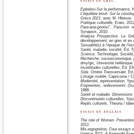
essais en grec
Epitelesi-Sur la performance
, 
L'équilibre brisé. Sur la crisiolo
Grèce 2021
, avec M. Hletsos,
Poétique culturelle
, Erato, 201
Para-ana-gnorisi
",
Para-mis r
Synapsis, 2010.
Analyse Prospective. La Gr
développement, en grec et en 
Sexualité(s) à l’époque de l’inc
Santé, maladie, société
, Éd. T
Science, Technologie, Société
Recherche socioeconomique p
dmy/gic, Université hellénique
Incertitudes culturelles
, Éd. El
Sida. Ombre Transversale
, Éd
L’image mobile
, Capricorne / 
Modernité, représentation
, Yps
Empreintes, enlèvements
(Sur
1988.
Santé et maladie. Dimensions s
Discontinuités culturelles
, Ypsi
Replis culturels
, Theoria / Idée
essais en anglais
The role of Women. Preventio
2012.
Mis-regognition, Four essays
o
Greece 2021. A Foresight Exe