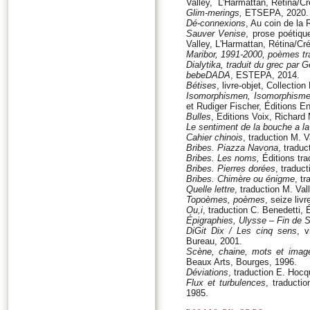
Valley, L'Harmattan, Rétina/Cr
Glim-merings,
ETSEPA, 2020.
Dé-connexions
, Au coin de la 
Sauver Venise
, prose poétiqu
Valley, L'Harmattan, Rétina/Cré
Maribor, 1991-2000,
poèmes tra
Dialytika,
traduit du grec par G
bebeDADA
, ESTEPA, 2014.
Bétises
, livre-objet, Collectio
Isomorphismen, Isomorphisme
et Rudiger Fischer, Éditions E
Bulles
, Editions Voix, Richard 
Le sentiment de la bouche a la 
Cahier chinois
, traduction M. V
Bribes. Piazza Navona
, traduc
Bribes. Les noms,
Éditions tra
Bribes. Pierres dorées
, traduc
Bribes. Chimère ou énigme
, t
Quelle lettre
, traduction M. Val
Topoèmes, poèmes
, seize liv
Ou,i
, traduction C. Benedetti, 
Épigraphies, Ulysse – Fin de S
DiGit Dix / Les cinq sens
, 
Bureau, 2001.
Scène, chaine, mots et imag
Beaux Arts, Bourges, 1996.
Déviations
, traduction E. Hoc
Flux et turbulences
, traducti
1985.