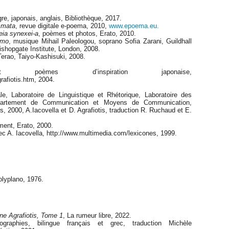
 gre, japonais, anglais, Bibliothèque, 2017.
mmata
, revue digitale e-poema, 2010,
www.epoema.eu.
eia synexei-a
, poèmes et photos, Erato, 2010.
smo
, musique Mihail Paleologou, soprano Sofia Zarani, Guildhall
shopgate Institute, London, 2008.
Terao, Taiyo-Kashisuki, 2008.
t poèmes d’inspiration japonaise,
afiotis.htm, 2004.
ale, Laboratoire de Linguistique et Rhétorique, Laboratoire des
épartement de Communication et Moyens de Communication,
, 2000, A.Iacovella et D. Agrafiotis, traduction R. Ruchaud et E.
ent, Erato, 2000.
vec A. Iacovella, http://www.multimedia.com/lexicones, 1999.
olyplano, 1976.
e Agrafiotis, Tome 1
, La rumeur libre, 2022.
raphies, bilingue français et grec, traduction Michèle