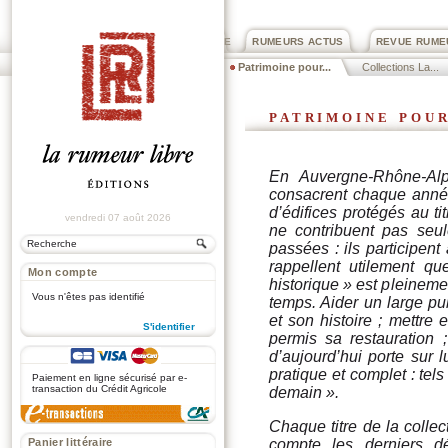
PRIX ROGER DEXTRE
RUMEURS ACTUS
REVUE RUME
Patrimoine pour...
Collections La...
patrimoine pou
En Auvergne-Rhône-Alpes
consacrent chaque année
d’édifices protégés au t
vendredi 07 août 2026
ne contribuent pas seul
passées : ils participent
rappellent utilement q
Mon compte
historique » est pleineme
Vous n'êtes pas identifié
temps. Aider un large pub
et son histoire ; mettre 
S'identifier
permis sa restauration 
d’aujourd’hui porte sur lu
.
pratique et complet : tels
Paiement en ligne sécurisé par e-
transaction du Crédit Agricole
demain ».
Chaque titre de la collec
Panier littéraire
compte les derniers d