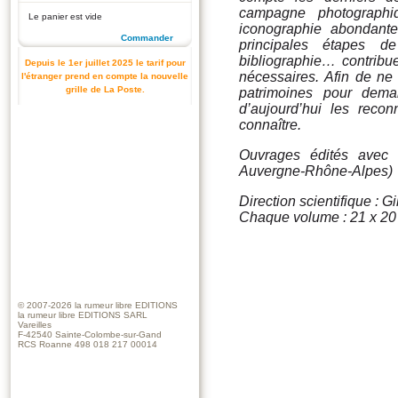
campagne photographiq
Le panier est vide
iconographie abondante
Commander
principales étapes de
bibliographie… contribuen
Depuis le 1er juillet 2025 le tarif pour
nécessaires. Afin de ne 
l'étranger prend en compte la nouvelle
grille de La Poste.
patrimoines pour dem
d’aujourd’hui les reco
connaître.
Ouvrages édités avec 
Auvergne-Rhône-Alpes)
Direction scientifique : G
Chaque volume : 21 x 20 c
© 2007-2026
la rumeur libre EDITIONS
la rumeur libre EDITIONS SARL
Vareilles
F-42540 Sainte-Colombe-sur-Gand
RCS Roanne 498 018 217 00014