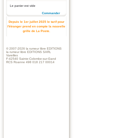
Le panier est vide
Commander
Depuis le 1er juillet 2025 le tarif pour
l'étranger prend en compte la nouvelle
grille de La Poste.
© 2007-2026
la rumeur libre EDITIONS
la rumeur libre EDITIONS SARL
Vareilles
F-42540 Sainte-Colombe-sur-Gand
RCS Roanne 498 018 217 00014