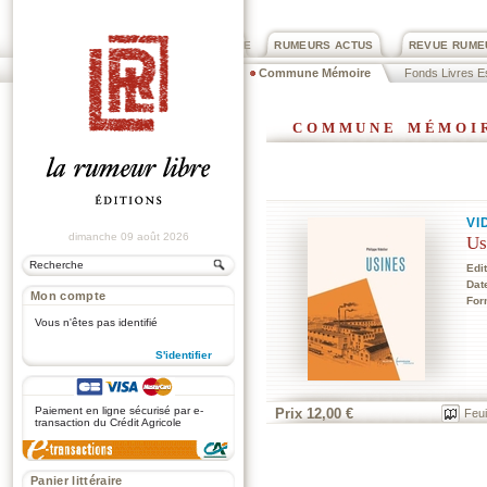
PRIX ROGER DEXTRE
RUMEURS ACTUS
REVUE RUME
Commune Mémoire
Fonds Livres Es
commune mémoi
VI
dimanche 09 août 2026
Us
Edi
Dat
Mon compte
For
Vous n'êtes pas identifié
S'identifier
.
Paiement en ligne sécurisé par e-
Prix 12,00 €
Feui
transaction du Crédit Agricole
Panier littéraire