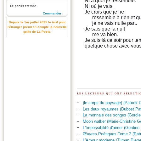
Ni à quoi je ressemble.
Ni où je vais.
Le panier est vide
Je crois que je ne
Commander
ressemble à rien et q
Depuis le 1er juillet 2025 le tarif pour
je ne vais nulle part.
l'étranger prend en compte la nouvelle
Je sais que la nuit
grille de La Poste.
me va bien.
Je suis là ce soir pour ten
quelque chose avec vous
les lecteurs qui ont sélect
)le corps du paysage( (Patrick 
Les deux royaumes (Dubost Pat
La monnaie des songes (Gordien
Moon walker (Marie-Christine G
L'Impossibilité d'aimer (Gordien
Œuvres Poétiques Tome 2 (Patr
L'Amour moderne (Tilman Pierre