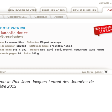
Contacts B
PRIX ROGER DEXTRE
RUMEURS ACTUS
REVUE RUMEURS
CA
Collections La...
Catalogue
Accueil
BOST PATRICK
lancolie douce
49 respirations
teur
La rumeur libre
Collection
Plupart du temps
e de parution
11/2013
ISBN/code barre
978-2-35577-055-5
mat (mm)
141 x 192
Reliure
Dos carré collé, broché, couverture avec rabats
bre de pages
80
Poids
109 g
lleter
enu le Prix Jean Jacques Lerrant des Journées de
âtre 2013