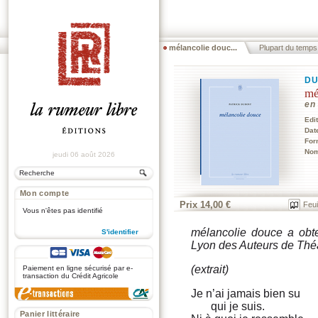
mélancolie douc...
Plupart du temps
DU
mé
en 
Edi
Dat
For
Nom
jeudi 06 août 2026
Mon compte
Prix 14,00 €
Feui
Vous n'êtes pas identifié
mélancolie douce a obt
S'identifier
Lyon des Auteurs de Thé
.
(extrait)
Paiement en ligne sécurisé par e-
transaction du Crédit Agricole
Je n’ai jamais bien su
qui je suis.
Panier littéraire