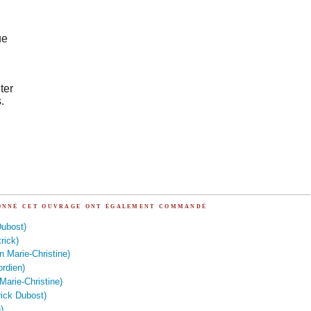
ue
ter
.
ionné cet ouvrage ont également commandé
Dubost)
rick)
 Marie-Christine)
ordien)
 Marie-Christine)
ick Dubost)
)