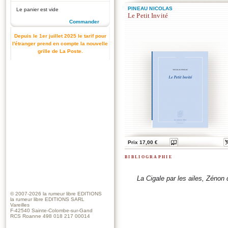
PINEAU NICOLAS
Le panier est vide
Le Petit Invité
Commander
Depuis le 1er juillet 2025 le tarif pour
l'étranger prend en compte la nouvelle
grille de La Poste.
Prix 17,00 €
bibliographie
La Cigale par les ailes, Zénon
© 2007-2026
la rumeur libre EDITIONS
la rumeur libre EDITIONS SARL
Vareilles
F-42540 Sainte-Colombe-sur-Gand
RCS Roanne 498 018 217 00014