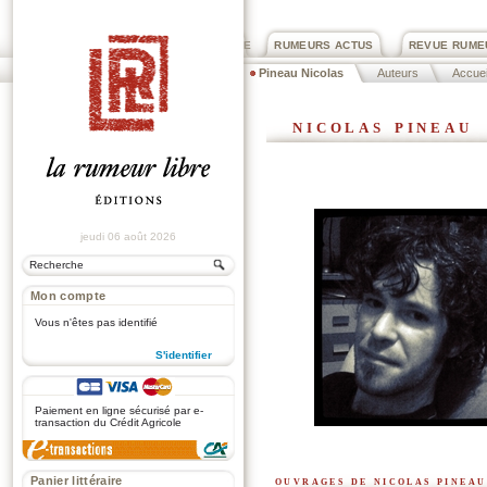
PRIX ROGER DEXTRE
RUMEURS ACTUS
REVUE RUME
Pineau Nicolas
Auteurs
Accuei
nicolas pineau
jeudi 06 août 2026
Mon compte
Vous n'êtes pas identifié
S'identifier
.
Paiement en ligne sécurisé par e-
transaction du Crédit Agricole
ouvrages de nicolas pineau
Panier littéraire